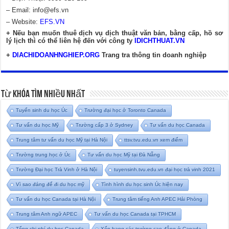
– Email:
info@efs.vn
– Website:
EFS.VN
+ Nếu bạn muốn thuê dịch vụ dịch thuật văn bản, bằng cấp, hồ sơ
lý lịch thì có thể liên hệ đến với công ty
IDICHTHUAT.VN
+
DIACHIDOANHNGHIEP.ORG
Trang tra thông tin doanh nghiệp
Từ Khóa Tìm Nhiều Nhất
Tuyển sinh du học Úc
Trường đại học ở Toronto Canada
Tư vấn du học Mỹ
Trường cấp 3 ở Sydney
Tư vấn du học Canada
Trung tâm tư vấn du học Mỹ tại Hà Nội
ttsv.tvu.edu.vn xem điểm
Trường trung học ở Úc
Tư vấn du học Mỹ tại Đà Nẵng
Trường Đại học Trà Vinh ở Hà Nội
tuyensinh.tvu.edu.vn đại học trà vinh 2021
Vì sao đáng để đi du học mỹ
Tình hình du học sinh Úc hiện nay
Tư vấn du học Canada tại Hà Nội
Trung tâm tiếng Anh APEC Hải Phòng
Trung tâm Anh ngữ APEC
Tư vấn du học Canada tại TPHCM
Tổng chi phí du học Canada
Xếp hạng các trường cao đẳng ở Canada