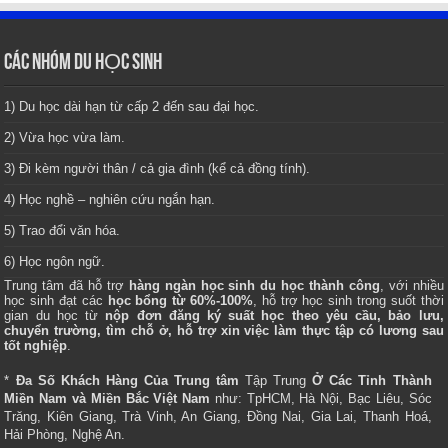
CÁC NHÓM DU HỌC SINH
1) Du học dài hạn từ cấp 2 đến sau đại học.
2) Vừa học vừa làm.
3) Đi kèm người thân / cả gia đình (kể cả đồng tính).
4) Học nghề – nghiên cứu ngắn hạn.
5) Trao đổi văn hóa.
6) Học ngôn ngữ.
Trung tâm
đã hỗ trợ
hàng ngàn học sinh du học thành công
, với nhiều
học sinh đạt các
học bổng từ 60%-100%
, hỗ trợ học sinh trong suốt thời
gian du học từ
nộp đơn đăng ký suất học theo yêu cầu, bảo lưu,
chuyển trường, tìm chỗ ở, hỗ trợ xin việc làm thực tập có lương sau
tốt nghiệp
.
*
Đa Số Khách Hàng Của Trung tâm
Tập Trung
Ở Các Tỉnh Thành
Miền Nam và Miền Bắc Việt Nam
như: TpHCM, Hà Nội, Bạc Liêu, Sóc
Trăng, Kiên Giang, Trà Vinh, An Giang, Đồng Nai, Gia Lai, Thanh Hoá,
Hải Phòng, Nghệ An.