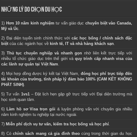
NHỮNG LÝ DO CHỌN DU HỌC
1)
Hơn 10 năm kinh nghiệm
tư vấn giáo dục
chuyên biệt vào Canada,
Mỹ và Úc
.
2) Đại diện tuyển sinh chính thức với
các học bổng / chính sách đặc
biệt
của các ngành học về
kinh tế, IT và nhà hàng khách sạn
.
3)
Thủ tục chuyên nghiệp và nhanh gọn
nhờ liên kết trực tiếp với
nhiều tổ chức giáo dục trên thế giới và
quy trình cấp nhanh visa của
các lãnh sự quán tại Việt Nam
.
4) Mọi hợp đồng được ký kết tại Việt Nam,
đóng học phí trực tiếp đến
tài khoản của trường, tính pháp lý đảm bảo 100% (CAM KẾT KHÔNG
PHÁT SINH)
.
5) Tư vấn
1vs1
– Đặt lịch hẹn gặp gỡ trực tiếp với Đại diện trường mà
học sinh quan tâm.
6)
Làm hồ sơ Visa trọn gói
& luyện phỏng vấn với chuyên gia nhiều
năm kinh nghiệm tu nghiệp tại nước ngoài.
7)
Miễn phí dịch vụ tư vấn, kiểm tra học bổng và học phí
.
8) Có
chính sách mang cả gia đình theo
cùng trong thời gian du học