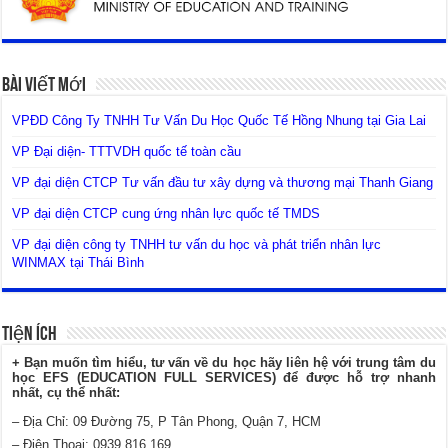
Bài Viết Mới
VPĐD Công Ty TNHH Tư Vấn Du Học Quốc Tế Hồng Nhung tại Gia Lai
VP Đại diện- TTTVDH quốc tế toàn cầu
VP đại diện CTCP Tư vấn đầu tư xây dựng và thương mại Thanh Giang
VP đại diện CTCP cung ứng nhân lực quốc tế TMDS
VP đại diện công ty TNHH tư vấn du học và phát triển nhân lực
WINMAX tại Thái Bình
Tiện Ích
+ Bạn muốn tìm hiểu, tư vấn về du học hãy liên hệ với trung tâm du
học EFS (EDUCATION FULL SERVICES) để được hỗ trợ nhanh
nhất, cụ thể nhất:
– Địa Chỉ: 09 Đường 75, P Tân Phong, Quận 7, HCM
– Điện Thoại: 0939 816 169