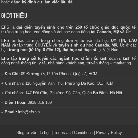
hoặc
đăng ký định cư làm việc lâu dài
.
GIỚI THIỆU
EFS là
đại diện tuyển sinh cho trên 250 tổ chức giáo dục quốc tế
,
trường trung học, cao đẳng và đại học danh tiếng
tại Canada, Mỹ và Úc
.
EFS tự hào là một trong những đơn vị tư vấn du học
UY TÍN, LÂU
NĂM
và tập trung
CHUYÊN
về
tuyển sinh du học Canada, Mỹ, Úc
ở các
bậc
trung học (từ lớp 6 đến 12), đại học và thạc sĩ
tại Việt Nam.
EFS tập trung xét tuyển các ngành học chính là
: kinh doanh, kinh tế,
công nghệ thông tin, y tế, nhà hàng khách sạn, truyền thông – marketing.
– Địa Chỉ:
09 Đường 75, P Tân Phong, Quận 7, HCM
+ Chi nhánh: 116 Nguyễn Văn Thủ, Phường Đa Kao, Q1, HCM
+ Chi nhánh: 147 Đội Cấn, Phường Đội Cấn, Quận Ba Đình, Hà Nội
– Điện Thoại:
0939 816 169
– Email:
info@efs.vn
Blog tư vấn du học
|
Terms and Conditions
|
Privacy Policy