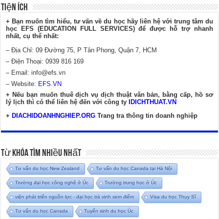
Tiện Ích
+ Bạn muốn tìm hiểu, tư vấn về du học hãy liên hệ với trung tâm du
học EFS (EDUCATION FULL SERVICES) để được hỗ trợ nhanh
nhất, cụ thể nhất:
– Địa Chỉ: 09 Đường 75, P Tân Phong, Quận 7, HCM
– Điện Thoại: 0939 816 169
– Email:
info@efs.vn
– Website:
EFS.VN
+ Nếu bạn muốn thuê dịch vụ dịch thuật văn bản, bằng cấp, hồ sơ
lý lịch thì có thể liên hệ đến với công ty
IDICHTHUAT.VN
+
DIACHIDOANHNGHIEP.ORG
Trang tra thông tin doanh nghiệp
Từ Khóa Tìm Nhiều Nhất
Tư vấn du học New Zealand
Tư vấn du học Canada tại Hà Nội
Trường đại học công nghệ ở Úc
Trường trung học ở Úc
viện phát triển nguồn lực - đại học trà vinh xem điểm
Visa du học Thụy Sĩ
Tư vấn du học Canada
Tuyển sinh du học Úc