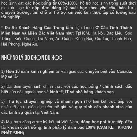
học sinh đạt các
học bổng từ 60%-100%
, hỗ trợ học sinh trong suốt thời
gian du học từ
nộp đơn đăng ký suất học theo yêu cầu, bảo lưu,
chuyển trường, tìm chỗ ở, hỗ trợ xin việc làm thực tập có lương sau
tốt nghiệp
.
*
Đa Số Khách Hàng Của Trung tâm
Tập Trung
Ở Các Tỉnh Thành
Miền Nam và Miền Bắc Việt Nam
như: TpHCM, Hà Nội, Bạc Liêu, Sóc
Trăng, Kiên Giang, Trà Vinh, An Giang, Đồng Nai, Gia Lai, Thanh Hoá,
Hải Phòng, Nghệ An.
NHỮNG LÝ DO CHỌN DU HỌC
1)
Hơn 10 năm kinh nghiệm
tư vấn giáo dục
chuyên biệt vào Canada,
Mỹ và Úc
.
2) Đại diện tuyển sinh chính thức với
các học bổng / chính sách đặc
biệt
của các ngành học về
kinh tế, IT và nhà hàng khách sạn
.
3)
Thủ tục chuyên nghiệp và nhanh gọn
nhờ liên kết trực tiếp với
nhiều tổ chức giáo dục trên thế giới và
quy trình cấp nhanh visa của
các lãnh sự quán tại Việt Nam
.
4) Mọi hợp đồng được ký kết tại Việt Nam,
đóng học phí trực tiếp đến
tài khoản của trường, tính pháp lý đảm bảo 100% (CAM KẾT KHÔNG
PHÁT SINH)
.