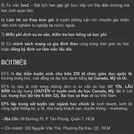
5) Tư vấn
1vs1
– Đặt lịch hẹn gặp gỡ trực tiếp với Đại diện trường mà
học sinh quan tâm.
6)
Làm hồ sơ Visa trọn gói
& luyện phỏng vấn với chuyên gia nhiều
năm kinh nghiệm tu nghiệp tại nước ngoài.
7)
Miễn phí dịch vụ tư vấn, kiểm tra học bổng và học phí
.
8) Có
chính sách mang cả gia đình theo
cùng trong thời gian du học
hoặc
đăng ký định cư làm việc lâu dài
.
GIỚI THIỆU
EFS là
đại diện tuyển sinh cho trên 250 tổ chức giáo dục quốc tế
,
trường trung học, cao đẳng và đại học danh tiếng
tại Canada, Mỹ và Úc
.
EFS tự hào là một trong những đơn vị tư vấn du học
UY TÍN, LÂU
NĂM
và tập trung
CHUYÊN
về
tuyển sinh du học Canada, Mỹ, Úc
ở các
bậc
trung học (từ lớp 6 đến 12), đại học và thạc sĩ
tại Việt Nam.
EFS tập trung xét tuyển các ngành học chính là
: kinh doanh, kinh tế,
công nghệ thông tin, y tế, nhà hàng khách sạn, truyền thông – marketing.
– Địa Chỉ:
09 Đường 75, P Tân Phong, Quận 7, HCM
+ Chi nhánh: 116 Nguyễn Văn Thủ, Phường Đa Kao, Q1, HCM