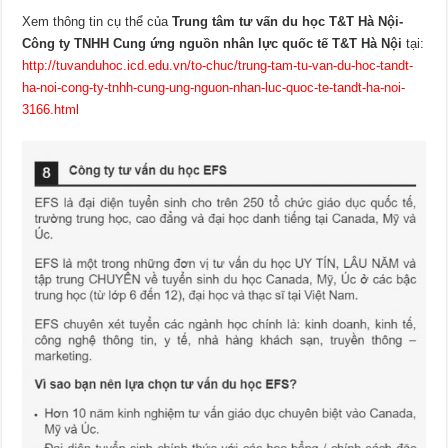
Xem thông tin cụ thể của
Trung tâm tư vấn du học T&T Hà Nội-
Công ty TNHH Cung ứng nguồn nhân lực quốc tế T&T Hà Nội
tại:
http://tuvanduhoc.icd.edu.vn/to-chuc/trung-tam-tu-van-du-hoc-tandt-
ha-noi-cong-ty-tnhh-cung-ung-nguon-nhan-luc-quoc-te-tandt-ha-noi-
3166.html