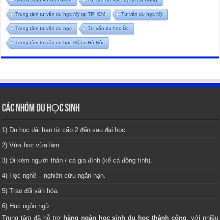
Trung tâm tư vấn du học Mỹ tại TPHCM
Tư vấn du học Mỹ
Trung tâm tư vấn du học
Tư vấn du học Úc
Trung tâm tư vấn du học Mỹ tại Hà Nội
CÁC NHÓM DU HỌC SINH
1) Du học dài hạn từ cấp 2 đến sau đại học.
2) Vừa học vừa làm.
3) Đi kèm người thân / cả gia đình (kể cả đồng tính).
4) Học nghề – nghiên cứu ngắn hạn.
5) Trao đổi văn hóa.
6) Học ngôn ngữ.
Trung tâm
đã hỗ trợ
hàng ngàn học sinh du học thành công
, với nhiều