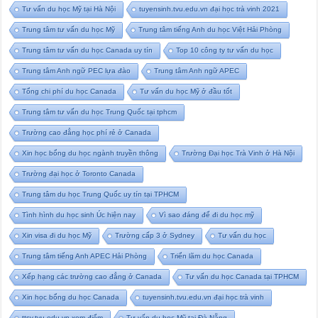
Tư vấn du học Mỹ tại Hà Nội
tuyensinh.tvu.edu.vn đại học trà vinh 2021
Trung tâm tư vấn du học Mỹ
Trung tâm tiếng Anh du học Việt Hải Phòng
Trung tâm tư vấn du học Canada uy tín
Top 10 công ty tư vấn du học
Trung tâm Anh ngữ PEC lựa đào
Trung tâm Anh ngữ APEC
Tổng chi phí du học Canada
Tư vấn du học Mỹ ở đầu tốt
Trung tâm tư vấn du học Trung Quốc tại tphcm
Trường cao đẳng học phí rẻ ở Canada
Xin học bổng du học ngành truyền thông
Trường Đại học Trà Vinh ở Hà Nội
Trường đại học ở Toronto Canada
Trung tâm du học Trung Quốc uy tín tại TPHCM
Tình hình du học sinh Úc hiện nay
Vì sao đáng để đi du học mỹ
Xin visa đi du học Mỹ
Trường cấp 3 ở Sydney
Tư vấn du học
Trung tâm tiếng Anh APEC Hải Phòng
Triển lãm du học Canada
Xếp hạng các trường cao đẳng ở Canada
Tư vấn du học Canada tại TPHCM
Xin học bổng du học Canada
tuyensinh.tvu.edu.vn đại học trà vinh
ttsv.tvu.edu.vn xem điểm
Tư vấn du học Mỹ tại Đà Nẵng