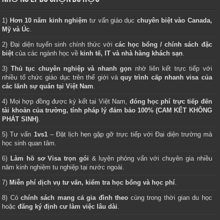
1)
Hơn 10 năm kinh nghiệm
tư vấn giáo dục
chuyên biệt vào Canada,
Mỹ và Úc
.
2) Đại diện tuyển sinh chính thức với
các học bổng / chính sách đặc
biệt
của các ngành học về
kinh tế, IT và nhà hàng khách sạn
.
3)
Thủ tục chuyên nghiệp và nhanh gọn
nhờ liên kết trực tiếp với
nhiều tổ chức giáo dục trên thế giới và
quy trình cấp nhanh visa của
các lãnh sự quán tại Việt Nam
.
4) Mọi hợp đồng được ký kết tại Việt Nam,
đóng học phí trực tiếp đến
tài khoản của trường, tính pháp lý đảm bảo 100% (CAM KẾT KHÔNG
PHÁT SINH)
.
5) Tư vấn
1vs1
– Đặt lịch hẹn gặp gỡ trực tiếp với Đại diện trường mà
học sinh quan tâm.
6)
Làm hồ sơ Visa trọn gói
& luyện phỏng vấn với chuyên gia nhiều
năm kinh nghiệm tu nghiệp tại nước ngoài.
7)
Miễn phí dịch vụ tư vấn, kiểm tra học bổng và học phí
.
8) Có
chính sách mang cả gia đình theo
cùng trong thời gian du học
hoặc
đăng ký định cư làm việc lâu dài
.