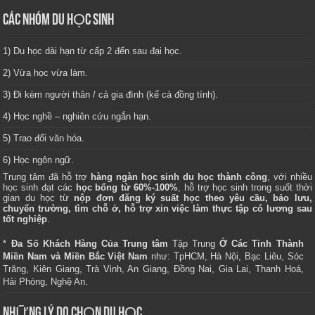
CÁC NHÓM DU HỌC SINH
1) Du học dài hạn từ cấp 2 đến sau đại học.
2) Vừa học vừa làm.
3) Đi kèm người thân / cả gia đình (kể cả đồng tính).
4) Học nghề – nghiên cứu ngắn hạn.
5) Trao đổi văn hóa.
6) Học ngôn ngữ.
Trung tâm
đã hỗ trợ
hàng ngàn học sinh du học thành công
, với nhiều
học sinh đạt các
học bổng từ 60%-100%
, hỗ trợ học sinh trong suốt thời
gian du học từ
nộp đơn đăng ký suất học theo yêu cầu, bảo lưu,
chuyển trường, tìm chỗ ở, hỗ trợ xin việc làm thực tập có lương sau
tốt nghiệp
.
*
Đa Số Khách Hàng Của Trung tâm
Tập Trung
Ở Các Tỉnh Thành
Miền Nam và Miền Bắc Việt Nam
như: TpHCM, Hà Nội, Bạc Liêu, Sóc
Trăng, Kiên Giang, Trà Vinh, An Giang, Đồng Nai, Gia Lai, Thanh Hoá,
Hải Phòng, Nghệ An.
NHỮNG LÝ DO CHỌN DU HỌC