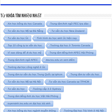
Từ Khóa Tìm Nhiều Nhất
Xin học bổng du học Canada
Trung tâm Anh ngữ PEC lựa đào
Tư vấn du học Mỹ tại Đà Nẵng
Tư vấn du học New Zealand
Tư vấn du học Úc
Tình hình du học sinh Úc hiện nay
Top 10 công ty tư vấn du học
Trường đại học ở Toronto Canada
Vì sao đáng để đi du học mỹ
Trung tâm tiếng Anh APEC Hải Phòng
Trung tâm Anh ngữ APEC
ttsv.tvu.edu.vn xem điểm
Trường đại học công nghệ ở Úc
Trung tâm tư vấn du học Trung Quốc tại tphcm
Trung tâm tư vấn du học
Tư vấn du học Mỹ tại Hà Nội
Tư vấn du học Canada tại TPHCM
Tư vấn du học
Trường cấp 3 ở Sydney
Trung tâm tiếng Anh du học Việt Hải Phòng
tuyensinh.tvu.edu.vn đại học trà vinh
Xin học bổng du học ngành truyền thông
Trường Đại học Trà Vinh ở Hà Nội