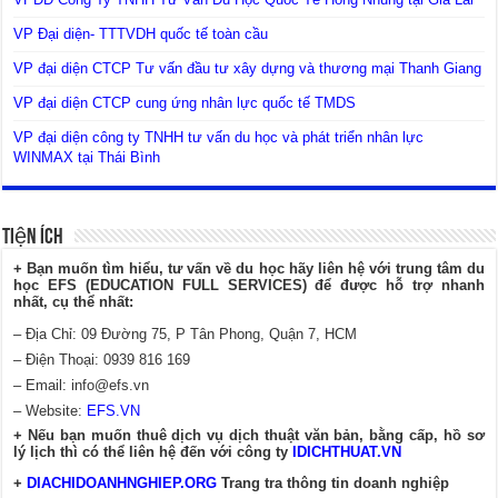
VP Đại diện- TTTVDH quốc tế toàn cầu
VP đại diện CTCP Tư vấn đầu tư xây dựng và thương mại Thanh Giang
VP đại diện CTCP cung ứng nhân lực quốc tế TMDS
VP đại diện công ty TNHH tư vấn du học và phát triển nhân lực
WINMAX tại Thái Bình
Tiện Ích
+ Bạn muốn tìm hiểu, tư vấn về du học hãy liên hệ với trung tâm du
học EFS (EDUCATION FULL SERVICES) để được hỗ trợ nhanh
nhất, cụ thể nhất:
– Địa Chỉ: 09 Đường 75, P Tân Phong, Quận 7, HCM
– Điện Thoại: 0939 816 169
– Email:
info@efs.vn
– Website:
EFS.VN
+ Nếu bạn muốn thuê dịch vụ dịch thuật văn bản, bằng cấp, hồ sơ
lý lịch thì có thể liên hệ đến với công ty
IDICHTHUAT.VN
+
DIACHIDOANHNGHIEP.ORG
Trang tra thông tin doanh nghiệp