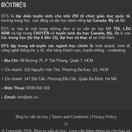
GIỚI THIỆU
EFS là
đại diện tuyển sinh cho trên 250 tổ chức giáo dục quốc tế
,
trường trung học, cao đẳng và đại học danh tiếng
tại Canada, Mỹ và Úc
.
EFS tự hào là một trong những đơn vị tư vấn du học
UY TÍN, LÂU
NĂM
và tập trung
CHUYÊN
về
tuyển sinh du học Canada, Mỹ, Úc
ở các
bậc
trung học (từ lớp 6 đến 12), đại học và thạc sĩ
tại Việt Nam.
EFS tập trung xét tuyển các ngành học chính là
: kinh doanh, kinh tế,
công nghệ thông tin, y tế, nhà hàng khách sạn, truyền thông – marketing.
– Địa Chỉ:
09 Đường 75, P Tân Phong, Quận 7, HCM
+ Chi nhánh: 116 Nguyễn Văn Thủ, Phường Đa Kao, Q1, HCM
+ Chi nhánh: 147 Đội Cấn, Phường Đội Cấn, Quận Ba Đình, Hà Nội
– Điện Thoại:
0939 816 169
– Email:
info@efs.vn
Blog tư vấn du học
|
Terms and Conditions
|
Privacy Policy
© Copyright 2026, Blog tư vấn du học, cung cấp thêm thông tin cho bạn và