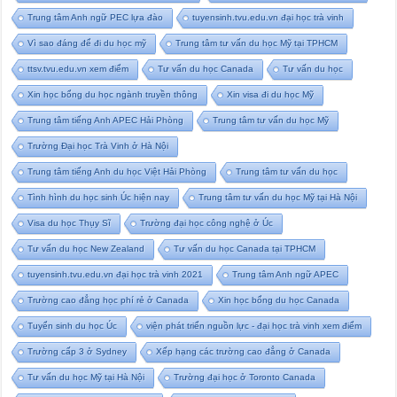
Trung tâm Anh ngữ PEC lựa đào
tuyensinh.tvu.edu.vn đại học trà vinh
Vì sao đáng để đi du học mỹ
Trung tâm tư vấn du học Mỹ tại TPHCM
ttsv.tvu.edu.vn xem điểm
Tư vấn du học Canada
Tư vấn du học
Xin học bổng du học ngành truyền thông
Xin visa đi du học Mỹ
Trung tâm tiếng Anh APEC Hải Phòng
Trung tâm tư vấn du học Mỹ
Trường Đại học Trà Vinh ở Hà Nội
Trung tâm tiếng Anh du học Việt Hải Phòng
Trung tâm tư vấn du học
Tình hình du học sinh Úc hiện nay
Trung tâm tư vấn du học Mỹ tại Hà Nội
Visa du học Thụy Sĩ
Trường đại học công nghệ ở Úc
Tư vấn du học New Zealand
Tư vấn du học Canada tại TPHCM
tuyensinh.tvu.edu.vn đại học trà vinh 2021
Trung tâm Anh ngữ APEC
Trường cao đẳng học phí rẻ ở Canada
Xin học bổng du học Canada
Tuyển sinh du học Úc
viện phát triển nguồn lực - đại học trà vinh xem điểm
Trường cấp 3 ở Sydney
Xếp hạng các trường cao đẳng ở Canada
Tư vấn du học Mỹ tại Hà Nội
Trường đại học ở Toronto Canada