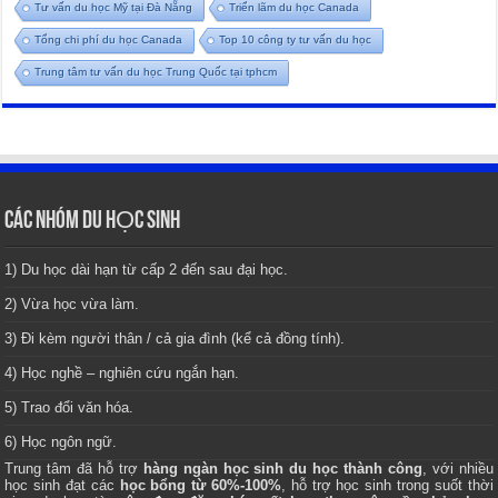
Tư vấn du học Mỹ tại Đà Nẵng
Triển lãm du học Canada
Tổng chi phí du học Canada
Top 10 công ty tư vấn du học
Trung tâm tư vấn du học Trung Quốc tại tphcm
CÁC NHÓM DU HỌC SINH
1) Du học dài hạn từ cấp 2 đến sau đại học.
2) Vừa học vừa làm.
3) Đi kèm người thân / cả gia đình (kể cả đồng tính).
4) Học nghề – nghiên cứu ngắn hạn.
5) Trao đổi văn hóa.
6) Học ngôn ngữ.
Trung tâm
đã hỗ trợ
hàng ngàn học sinh du học thành công
, với nhiều
học sinh đạt các
học bổng từ 60%-100%
, hỗ trợ học sinh trong suốt thời