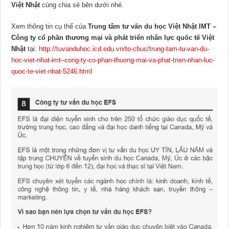
Việt Nhật
cùng chia sẻ bên dưới nhé.
Xem thông tin cụ thể của
Trung tâm tư vấn du học Việt Nhật IMT –
Công ty cổ phần thương mại và phát triển nhân lực quốc tế Việt
Nhật
tại:
http://tuvanduhoc.icd.edu.vn/to-chuc/trung-tam-tu-van-du-
hoc-viet-nhat-imt–cong-ty-co-phan-thuong-mai-va-phat-trien-nhan-luc-
quoc-te-viet-nhat-5246.html