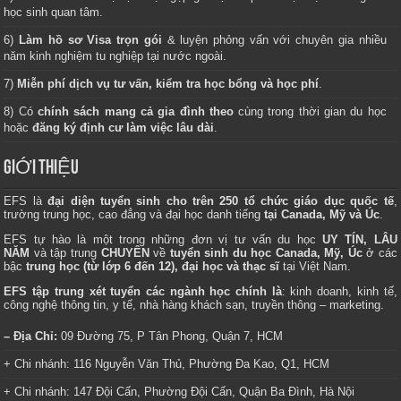
học sinh quan tâm.
6)
Làm hồ sơ Visa trọn gói
& luyện phỏng vấn với chuyên gia nhiều
năm kinh nghiệm tu nghiệp tại nước ngoài.
7)
Miễn phí dịch vụ tư vấn, kiểm tra học bổng và học phí
.
8) Có
chính sách mang cả gia đình theo
cùng trong thời gian du học
hoặc
đăng ký định cư làm việc lâu dài
.
GIỚI THIỆU
EFS là
đại diện tuyển sinh cho trên 250 tổ chức giáo dục quốc tế
,
trường trung học, cao đẳng và đại học danh tiếng
tại Canada, Mỹ và Úc
.
EFS tự hào là một trong những đơn vị tư vấn du học
UY TÍN, LÂU
NĂM
và tập trung
CHUYÊN
về
tuyển sinh du học Canada, Mỹ, Úc
ở các
bậc
trung học (từ lớp 6 đến 12), đại học và thạc sĩ
tại Việt Nam.
EFS tập trung xét tuyển các ngành học chính là
: kinh doanh, kinh tế,
công nghệ thông tin, y tế, nhà hàng khách sạn, truyền thông – marketing.
– Địa Chỉ:
09 Đường 75, P Tân Phong, Quận 7, HCM
+ Chi nhánh: 116 Nguyễn Văn Thủ, Phường Đa Kao, Q1, HCM
+ Chi nhánh: 147 Đội Cấn, Phường Đội Cấn, Quận Ba Đình, Hà Nội