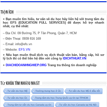
Tiện Ích
+ Bạn muốn tìm hiểu, tư vấn về du học hãy liên hệ với trung tâm du
học EFS (EDUCATION FULL SERVICES) để được hỗ trợ nhanh
nhất, cụ thể nhất:
– Địa Chỉ: 09 Đường 75, P Tân Phong, Quận 7, HCM
– Điện Thoại: 0939 816 169
– Email:
info@efs.vn
– Website:
EFS.VN
+ Nếu bạn muốn thuê dịch vụ dịch thuật văn bản, bằng cấp, hồ sơ
lý lịch thì có thể liên hệ đến với công ty
IDICHTHUAT.VN
+
DIACHIDOANHNGHIEP.ORG
Trang tra thông tin doanh nghiệp
Từ Khóa Tìm Nhiều Nhất
Tư vấn du học Mỹ
Trường trung học ở Úc
Tư vấn du học Mỹ ở đầu tốt
Tư vấn du học Úc
Trung tâm du học Trung Quốc uy tín tại TPHCM
Trung tâm tư vấn du học Canada uy tín
Tư vấn du học Canada tại Hà Nội