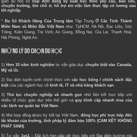
gian du học từ
nộp đơn đăng ký suất học theo yêu cầu, bảo lưu,
chuyển trường, tìm chỗ ở, hỗ trợ xin việc làm thực tập có lương sau
tốt nghiệp
.
*
Đa Số Khách Hàng Của Trung tâm
Tập Trung
Ở Các Tỉnh Thành
Miền Nam và Miền Bắc Việt Nam
như: TpHCM, Hà Nội, Bạc Liêu, Sóc
Trăng, Kiên Giang, Trà Vinh, An Giang, Đồng Nai, Gia Lai, Thanh Hoá,
Hải Phòng, Nghệ An.
NHỮNG LÝ DO CHỌN DU HỌC
1)
Hơn 10 năm kinh nghiệm
tư vấn giáo dục
chuyên biệt vào Canada,
Mỹ và Úc
.
2) Đại diện tuyển sinh chính thức với
các học bổng / chính sách đặc
biệt
của các ngành học về
kinh tế, IT và nhà hàng khách sạn
.
3)
Thủ tục chuyên nghiệp và nhanh gọn
nhờ liên kết trực tiếp với
nhiều tổ chức giáo dục trên thế giới và
quy trình cấp nhanh visa của
các lãnh sự quán tại Việt Nam
.
4) Mọi hợp đồng được ký kết tại Việt Nam,
đóng học phí trực tiếp đến
tài khoản của trường, tính pháp lý đảm bảo 100% (CAM KẾT KHÔNG
PHÁT SINH)
.
5) Tư vấn
1vs1
– Đặt lịch hẹn gặp gỡ trực tiếp với Đại diện trường mà