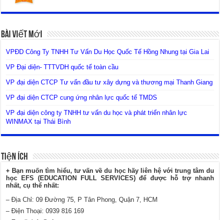
Bài Viết Mới
VPĐD Công Ty TNHH Tư Vấn Du Học Quốc Tế Hồng Nhung tại Gia Lai
VP Đại diện- TTTVDH quốc tế toàn cầu
VP đại diện CTCP Tư vấn đầu tư xây dựng và thương mại Thanh Giang
VP đại diện CTCP cung ứng nhân lực quốc tế TMDS
VP đại diện công ty TNHH tư vấn du học và phát triển nhân lực
WINMAX tại Thái Bình
Tiện Ích
+ Bạn muốn tìm hiểu, tư vấn về du học hãy liên hệ với trung tâm du
học EFS (EDUCATION FULL SERVICES) để được hỗ trợ nhanh
nhất, cụ thể nhất:
– Địa Chỉ: 09 Đường 75, P Tân Phong, Quận 7, HCM
– Điện Thoại: 0939 816 169