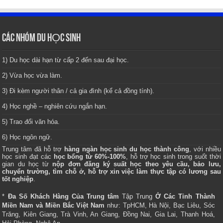
CÁC NHÓM DU HỌC SINH
1) Du học dài hạn từ cấp 2 đến sau đại học.
2) Vừa học vừa làm.
3) Đi kèm người thân / cả gia đình (kể cả đồng tính).
4) Học nghề – nghiên cứu ngắn hạn.
5) Trao đổi văn hóa.
6) Học ngôn ngữ.
Trung tâm
đã hỗ trợ
hàng ngàn học sinh du học thành công
, với nhiều
học sinh đạt các
học bổng từ 60%-100%
, hỗ trợ học sinh trong suốt thời
gian du học từ
nộp đơn đăng ký suất học theo yêu cầu, bảo lưu,
chuyển trường, tìm chỗ ở, hỗ trợ xin việc làm thực tập có lương sau
tốt nghiệp
.
*
Đa Số Khách Hàng Của Trung tâm
Tập Trung
Ở Các Tỉnh Thành
Miền Nam và Miền Bắc Việt Nam
như: TpHCM, Hà Nội, Bạc Liêu, Sóc
Trăng, Kiên Giang, Trà Vinh, An Giang, Đồng Nai, Gia Lai, Thanh Hoá,