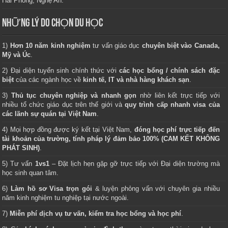
Hải Phòng, Nghệ An.
NHỮNG LÝ DO CHỌN DU HỌC
1)
Hơn 10 năm kinh nghiệm
tư vấn giáo dục
chuyên biệt vào Canada,
Mỹ và Úc
.
2) Đại diện tuyển sinh chính thức với
các học bổng / chính sách đặc
biệt
của các ngành học về
kinh tế, IT và nhà hàng khách sạn
.
3)
Thủ tục chuyên nghiệp và nhanh gọn
nhờ liên kết trực tiếp với
nhiều tổ chức giáo dục trên thế giới và
quy trình cấp nhanh visa của
các lãnh sự quán tại Việt Nam
.
4) Mọi hợp đồng được ký kết tại Việt Nam,
đóng học phí trực tiếp đến
tài khoản của trường, tính pháp lý đảm bảo 100% (CAM KẾT KHÔNG
PHÁT SINH)
.
5) Tư vấn
1vs1
– Đặt lịch hẹn gặp gỡ trực tiếp với Đại diện trường mà
học sinh quan tâm.
6)
Làm hồ sơ Visa trọn gói
& luyện phỏng vấn với chuyên gia nhiều
năm kinh nghiệm tu nghiệp tại nước ngoài.
7)
Miễn phí dịch vụ tư vấn, kiểm tra học bổng và học phí
.