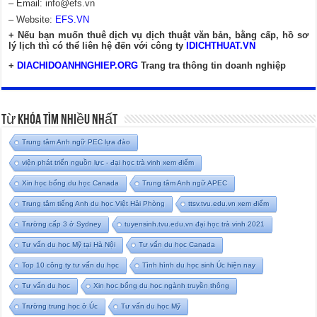
– Email:
info@efs.vn
– Website:
EFS.VN
+ Nếu bạn muốn thuê dịch vụ dịch thuật văn bản, bằng cấp, hồ sơ
lý lịch thì có thể liên hệ đến với công ty
IDICHTHUAT.VN
+
DIACHIDOANHNGHIEP.ORG
Trang tra thông tin doanh nghiệp
Từ Khóa Tìm Nhiều Nhất
Trung tâm Anh ngữ PEC lựa đào
viện phát triển nguồn lực - đại học trà vinh xem điểm
Xin học bổng du học Canada
Trung tâm Anh ngữ APEC
Trung tâm tiếng Anh du học Việt Hải Phòng
ttsv.tvu.edu.vn xem điểm
Trường cấp 3 ở Sydney
tuyensinh.tvu.edu.vn đại học trà vinh 2021
Tư vấn du học Mỹ tại Hà Nội
Tư vấn du học Canada
Top 10 công ty tư vấn du học
Tình hình du học sinh Úc hiện nay
Tư vấn du học
Xin học bổng du học ngành truyền thông
Trường trung học ở Úc
Tư vấn du học Mỹ