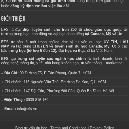
8) Có
chính sách mang cả gia đình theo
cùng trong thời gian du học
hoặc
đăng ký định cư làm việc lâu dài
.
GIỚI THIỆU
EFS là
đại diện tuyển sinh cho trên 250 tổ chức giáo dục quốc tế
,
trường trung học, cao đẳng và đại học danh tiếng
tại Canada, Mỹ và Úc
.
EFS tự hào là một trong những đơn vị tư vấn du học
UY TÍN, LÂU
NĂM
và tập trung
CHUYÊN
về
tuyển sinh du học Canada, Mỹ, Úc
ở các
bậc
trung học (từ lớp 6 đến 12), đại học và thạc sĩ
tại Việt Nam.
EFS tập trung xét tuyển các ngành học chính là
: kinh doanh, kinh tế,
công nghệ thông tin, y tế, nhà hàng khách sạn, truyền thông – marketing.
– Địa Chỉ:
09 Đường 75, P Tân Phong, Quận 7, HCM
+ Chi nhánh: 116 Nguyễn Văn Thủ, Phường Đa Kao, Q1, HCM
+ Chi nhánh: 147 Đội Cấn, Phường Đội Cấn, Quận Ba Đình, Hà Nội
– Điện Thoại:
0939 816 169
– Email:
info@efs.vn
Blog tư vấn du học
|
Terms and Conditions
|
Privacy Policy