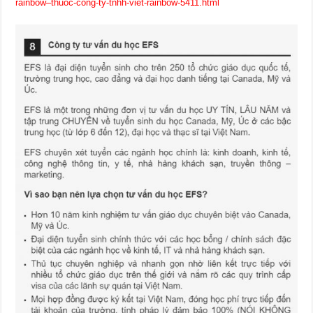
rainbow–thuoc-cong-ty-tnhh-viet-rainbow-5411.html