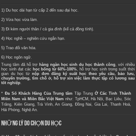
1) Du học dài hạn từ cấp 2 đến sau đại học.
2) Vừa học vừa làm.
3) Đi kèm người thân / cả gia đình (kể cả đồng tính).
4) Học nghề – nghiên cứu ngắn hạn.
5) Trao đổi văn hóa.
6) Học ngôn ngữ.
Trung tâm
đã hỗ trợ
hàng ngàn học sinh du học thành công
, với nhiều
học sinh đạt các
học bổng từ 60%-100%
, hỗ trợ học sinh trong suốt thời
gian du học từ
nộp đơn đăng ký suất học theo yêu cầu, bảo lưu,
chuyển trường, tìm chỗ ở, hỗ trợ xin việc làm thực tập có lương sau
tốt nghiệp
.
*
Đa Số Khách Hàng Của Trung tâm
Tập Trung
Ở Các Tỉnh Thành
Miền Nam và Miền Bắc Việt Nam
như: TpHCM, Hà Nội, Bạc Liêu, Sóc
Trăng, Kiên Giang, Trà Vinh, An Giang, Đồng Nai, Gia Lai, Thanh Hoá,
Hải Phòng, Nghệ An.
NHỮNG LÝ DO CHỌN DU HỌC