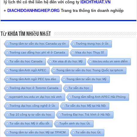
lý lịch thì có thể liên hệ đến với công ty
IDICHTHUAT.VN
+
DIACHIDOANHNGHIEP.ORG
Trang tra thông tin doanh nghiệp
Từ Khóa Tìm Nhiều Nhất
Trung tâm tư vấn du học Canada uy tín
Trường trung học ở Úc
Trường cao đẳng học phí rẻ ở Canada
Visa du học Thụy Sĩ
Tư vấn du học Canada
Xin visa đi du học Mỹ
ttsv.tvu.edu.vn xem điểm
Trung tâm Anh ngữ APEC
Trung tâm tư vấn du học Trung Quốc tại tphcm
Trung tâm Anh ngữ PEC lựa đào
Trung tâm tư vấn du học Mỹ
Trường đại học ở Toronto Canada
Tư vấn du học
tuyensinh.tvu.edu.vn đại học trà vinh
Trung tâm tiếng Anh APEC Hải Phòng
Trường đại học công nghệ ở Úc
Tư vấn du học Mỹ tại Hà Nội
Top 10 công ty tư vấn du học
Trường Đại học Trà Vinh ở Hà Nội
Tư vấn du học Mỹ ở đầu tốt
Tuyển sinh du học Úc
Trung tâm tư vấn du học Mỹ tại TPHCM
Tư vấn du học Úc