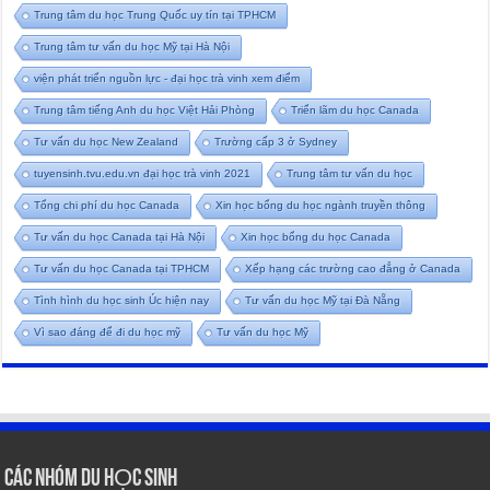
Trung tâm du học Trung Quốc uy tín tại TPHCM
Trung tâm tư vấn du học Mỹ tại Hà Nội
viện phát triển nguồn lực - đại học trà vinh xem điểm
Trung tâm tiếng Anh du học Việt Hải Phòng
Triển lãm du học Canada
Tư vấn du học New Zealand
Trường cấp 3 ở Sydney
tuyensinh.tvu.edu.vn đại học trà vinh 2021
Trung tâm tư vấn du học
Tổng chi phí du học Canada
Xin học bổng du học ngành truyền thông
Tư vấn du học Canada tại Hà Nội
Xin học bổng du học Canada
Tư vấn du học Canada tại TPHCM
Xếp hạng các trường cao đẳng ở Canada
Tình hình du học sinh Úc hiện nay
Tư vấn du học Mỹ tại Đà Nẵng
Vì sao đáng để đi du học mỹ
Tư vấn du học Mỹ
CÁC NHÓM DU HỌC SINH