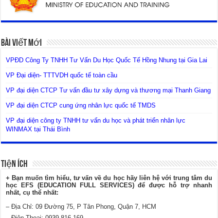
Bài Viết Mới
VPĐD Công Ty TNHH Tư Vấn Du Học Quốc Tế Hồng Nhung tại Gia Lai
VP Đại diện- TTTVDH quốc tế toàn cầu
VP đại diện CTCP Tư vấn đầu tư xây dựng và thương mại Thanh Giang
VP đại diện CTCP cung ứng nhân lực quốc tế TMDS
VP đại diện công ty TNHH tư vấn du học và phát triển nhân lực
WINMAX tại Thái Bình
Tiện Ích
+ Bạn muốn tìm hiểu, tư vấn về du học hãy liên hệ với trung tâm du
học EFS (EDUCATION FULL SERVICES) để được hỗ trợ nhanh
nhất, cụ thể nhất:
– Địa Chỉ: 09 Đường 75, P Tân Phong, Quận 7, HCM
– Điện Thoại: 0939 816 169