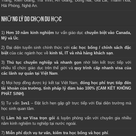
Trăng, Kiên Giang, Trà Vinh, An Giang, Đồng Nai, Gia Lai, Thanh Hoá,
Hải Phòng, Nghệ An.
NHỮNG LÝ DO CHỌN DU HỌC
1)
Hơn 10 năm kinh nghiệm
tư vấn giáo dục
chuyên biệt vào Canada,
Mỹ và Úc
.
2) Đại diện tuyển sinh chính thức với
các học bổng / chính sách đặc
biệt
của các ngành học về
kinh tế, IT và nhà hàng khách sạn
.
3)
Thủ tục chuyên nghiệp và nhanh gọn
nhờ liên kết trực tiếp với
nhiều tổ chức giáo dục trên thế giới và
quy trình cấp nhanh visa của
các lãnh sự quán tại Việt Nam
.
4) Mọi hợp đồng được ký kết tại Việt Nam,
đóng học phí trực tiếp đến
tài khoản của trường, tính pháp lý đảm bảo 100% (CAM KẾT KHÔNG
PHÁT SINH)
.
5) Tư vấn
1vs1
– Đặt lịch hẹn gặp gỡ trực tiếp với Đại diện trường mà
học sinh quan tâm.
6)
Làm hồ sơ Visa trọn gói
& luyện phỏng vấn với chuyên gia nhiều
năm kinh nghiệm tu nghiệp tại nước ngoài.
7)
Miễn phí dịch vụ tư vấn, kiểm tra học bổng và học phí
.