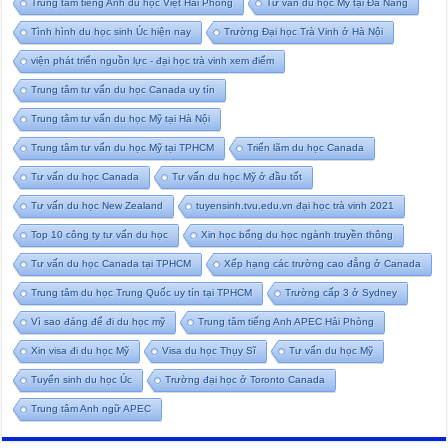
Trung tâm tiếng Anh du học Việt Hải Phòng
Tư vấn du học Mỹ tại Đà Nẵng
Tình hình du học sinh Úc hiện nay
Trường Đại học Trà Vinh ở Hà Nội
viện phát triển nguồn lực - đại học trà vinh xem điểm
Trung tâm tư vấn du học Canada uy tín
Trung tâm tư vấn du học Mỹ tại Hà Nội
Trung tâm tư vấn du học Mỹ tại TPHCM
Triển lãm du học Canada
Tư vấn du học Canada
Tư vấn du học Mỹ ở đầu tốt
Tư vấn du học New Zealand
tuyensinh.tvu.edu.vn đại học trà vinh 2021
Top 10 công ty tư vấn du học
Xin học bổng du học ngành truyền thông
Tư vấn du học Canada tại TPHCM
Xếp hạng các trường cao đẳng ở Canada
Trung tâm du học Trung Quốc uy tín tại TPHCM
Trường cấp 3 ở Sydney
Vì sao đáng để đi du học mỹ
Trung tâm tiếng Anh APEC Hải Phòng
Xin visa đi du học Mỹ
Visa du học Thụy Sĩ
Tư vấn du học Mỹ
Tuyển sinh du học Úc
Trường đại học ở Toronto Canada
Trung tâm Anh ngữ APEC