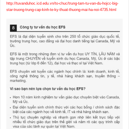
http://tuvanduhoc.icd.edu.vn/to-chuc/trung-tam-tu-van-du-hojcc-big-
star-truong-trung-cap-kinh-te-ky-thuat-thuong-mai-ha-noi-4735.html