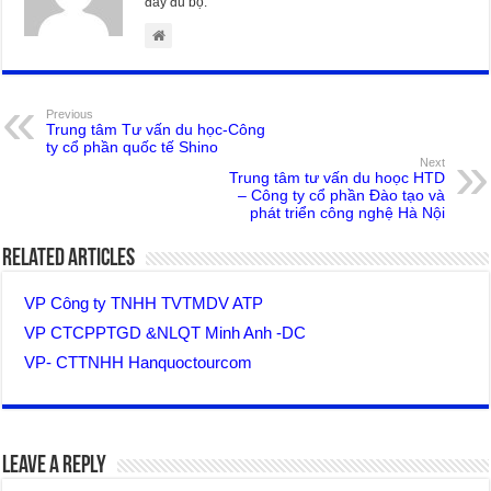
đầy đủ bộ.
Previous
Trung tâm Tư vấn du học-Công
ty cổ phần quốc tế Shino
Next
Trung tâm tư vấn du hoọc HTD
– Công ty cổ phần Đào tạo và
phát triển công nghệ Hà Nội
Related Articles
VP Công ty TNHH TVTMDV ATP
VP CTCPPTGD &NLQT Minh Anh -DC
VP- CTTNHH Hanquoctourcom
Leave a Reply