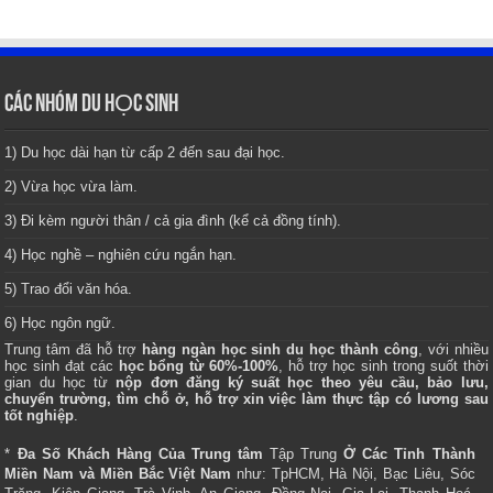
CÁC NHÓM DU HỌC SINH
1) Du học dài hạn từ cấp 2 đến sau đại học.
2) Vừa học vừa làm.
3) Đi kèm người thân / cả gia đình (kể cả đồng tính).
4) Học nghề – nghiên cứu ngắn hạn.
5) Trao đổi văn hóa.
6) Học ngôn ngữ.
Trung tâm
đã hỗ trợ
hàng ngàn học sinh du học thành công
, với nhiều
học sinh đạt các
học bổng từ 60%-100%
, hỗ trợ học sinh trong suốt thời
gian du học từ
nộp đơn đăng ký suất học theo yêu cầu, bảo lưu,
chuyển trường, tìm chỗ ở, hỗ trợ xin việc làm thực tập có lương sau
tốt nghiệp
.
*
Đa Số Khách Hàng Của Trung tâm
Tập Trung
Ở Các Tỉnh Thành
Miền Nam và Miền Bắc Việt Nam
như: TpHCM, Hà Nội, Bạc Liêu, Sóc