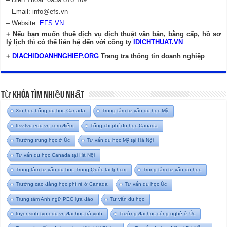
– Email:
info@efs.vn
– Website:
EFS.VN
+ Nếu bạn muốn thuê dịch vụ dịch thuật văn bản, bằng cấp, hồ sơ
lý lịch thì có thể liên hệ đến với công ty
IDICHTHUAT.VN
+
DIACHIDOANHNGHIEP.ORG
Trang tra thông tin doanh nghiệp
Từ Khóa Tìm Nhiều Nhất
Xin học bổng du học Canada
Trung tâm tư vấn du học Mỹ
ttsv.tvu.edu.vn xem điểm
Tổng chi phí du học Canada
Trường trung học ở Úc
Tư vấn du học Mỹ tại Hà Nội
Tư vấn du học Canada tại Hà Nội
Trung tâm tư vấn du học Trung Quốc tại tphcm
Trung tâm tư vấn du học
Trường cao đẳng học phí rẻ ở Canada
Tư vấn du học Úc
Trung tâm Anh ngữ PEC lựa đào
Tư vấn du học
tuyensinh.tvu.edu.vn đại học trà vinh
Trường đại học công nghệ ở Úc