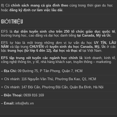
8) Có
chính sách mang cả gia đình theo
cùng trong thời gian du học
hoặc
đăng ký định cư làm việc lâu dài
.
GIỚI THIỆU
EFS là
đại diện tuyển sinh cho trên 250 tổ chức giáo dục quốc tế
,
trường trung học, cao đẳng và đại học danh tiếng
tại Canada, Mỹ và Úc
.
EFS tự hào là một trong những đơn vị tư vấn du học
UY TÍN, LÂU
NĂM
và tập trung
CHUYÊN
về
tuyển sinh du học Canada, Mỹ, Úc
ở các
bậc
trung học (từ lớp 6 đến 12), đại học và thạc sĩ
tại Việt Nam.
EFS tập trung xét tuyển các ngành học chính là
: kinh doanh, kinh tế,
công nghệ thông tin, y tế, nhà hàng khách sạn, truyền thông – marketing.
– Địa Chỉ:
09 Đường 75, P Tân Phong, Quận 7, HCM
+ Chi nhánh: 116 Nguyễn Văn Thủ, Phường Đa Kao, Q1, HCM
+ Chi nhánh: 147 Đội Cấn, Phường Đội Cấn, Quận Ba Đình, Hà Nội
– Điện Thoại:
0939 816 169
– Email:
info@efs.vn