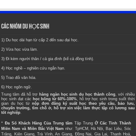
CÁC NHÓM DU HỌC SINH
1) Du học dài hạn từ cấp 2 đến sau đại học.
2) Vừa học vừa làm.
3) Đi kèm người thân / cả gia đình (kể cả đồng tính).
4) Học nghề – nghiên cứu ngắn hạn.
5) Trao đổi văn hóa.
6) Học ngôn ngữ.
Trung tâm
đã hỗ trợ
hàng ngàn học sinh du học thành công
, với nhiều
học sinh đạt các
học bổng từ 60%-100%
, hỗ trợ học sinh trong suốt thời
gian du học từ
nộp đơn đăng ký suất học theo yêu cầu, bảo lưu,
chuyển trường, tìm chỗ ở, hỗ trợ xin việc làm thực tập có lương sau
tốt nghiệp
.
*
Đa Số Khách Hàng Của Trung tâm
Tập Trung
Ở Các Tỉnh Thành
Miền Nam và Miền Bắc Việt Nam
như: TpHCM, Hà Nội, Bạc Liêu, Sóc
Trăng, Kiên Giang, Trà Vinh, An Giang, Đồng Nai, Gia Lai, Thanh Hoá,