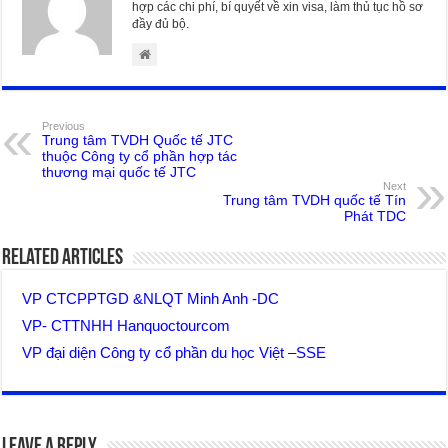
hợp các chi phí, bí quyết về xin visa, làm thủ tục hồ sơ
đầy đủ bộ.
Previous
Trung tâm TVDH Quốc tế JTC
thuộc Công ty cổ phần hợp tác
thương mại quốc tế JTC
Next
Trung tâm TVDH quốc tế Tín
Phát TDC
Related Articles
VP CTCPPTGD &NLQT Minh Anh -DC
VP- CTTNHH Hanquoctourcom
VP đại diện Công ty cổ phần du học Việt –SSE
Leave a Reply