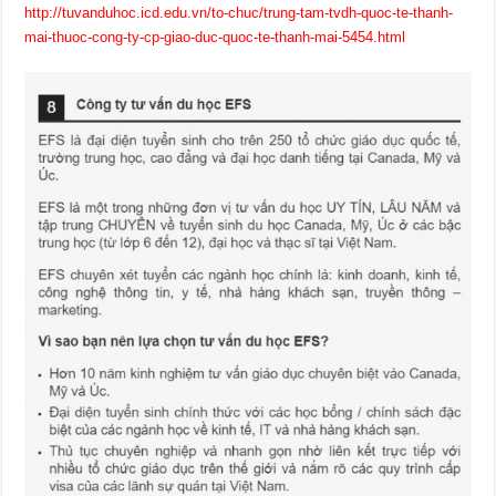
http://tuvanduhoc.icd.edu.vn/to-chuc/trung-tam-tvdh-quoc-te-thanh-
mai-thuoc-cong-ty-cp-giao-duc-quoc-te-thanh-mai-5454.html