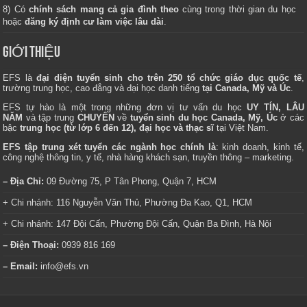
8) Có
chính sách mang cả gia đình theo
cùng trong thời gian du học
hoặc
đăng ký định cư làm việc lâu dài
.
GIỚI THIỆU
EFS là
đại diện tuyển sinh cho trên 250 tổ chức giáo dục quốc tế
,
trường trung học, cao đẳng và đại học danh tiếng
tại Canada, Mỹ và Úc
.
EFS tự hào là một trong những đơn vị tư vấn du học
UY TÍN, LÂU
NĂM
và tập trung
CHUYÊN
về
tuyển sinh du học Canada, Mỹ, Úc
ở các
bậc
trung học (từ lớp 6 đến 12), đại học và thạc sĩ
tại Việt Nam.
EFS tập trung xét tuyển các ngành học chính là
: kinh doanh, kinh tế,
công nghệ thông tin, y tế, nhà hàng khách sạn, truyền thông – marketing.
– Địa Chỉ:
09 Đường 75, P Tân Phong, Quận 7, HCM
+ Chi nhánh: 116 Nguyễn Văn Thủ, Phường Đa Kao, Q1, HCM
+ Chi nhánh: 147 Đội Cấn, Phường Đội Cấn, Quận Ba Đình, Hà Nội
– Điện Thoại:
0939 816 169
– Email:
info@efs.vn