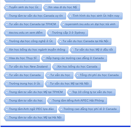
Tuyển sinh du học Úc
Xin visa đi du học Mỹ
Trung tâm tư vấn du học Canada uy tín
Tình hình du học sinh Úc hiện nay
Tư vấn du học Canada tại TPHCM
tuyensinh.tvu.edu.vn đại học trà vinh
ttsv.tvu.edu.vn xem điểm
Trường cấp 3 ở Sydney
Trường đại học công nghệ ở Úc
Tư vấn du học Canada tại Hà Nội
Xin học bổng du học ngành truyền thông
Tư vấn du học Mỹ ở đầu tốt
Visa du học Thụy Sĩ
Xếp hạng các trường cao đẳng ở Canada
Tư vấn du học New Zealand
Xin học bổng du học Canada
Tư vấn du học Canada
Tư vấn du học
Tổng chi phí du học Canada
Trường trung học ở Úc
Tư vấn du học Mỹ tại Hà Nội
Trung tâm tư vấn du học Mỹ tại TPHCM
Top 10 công ty tư vấn du học
Trung tâm tư vấn du học
Trung tâm tiếng Anh APEC Hải Phòng
Trung tâm Anh ngữ PEC lựa đào
Trường cao đẳng học phí rẻ ở Canada
Trung tâm tư vấn du học Mỹ tại Hà Nội