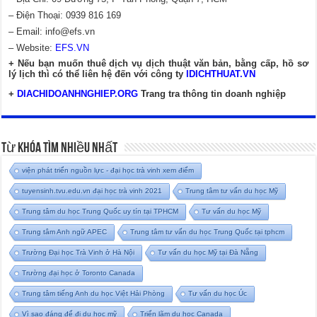
– Điện Thoại: 0939 816 169
– Email:
info@efs.vn
– Website:
EFS.VN
+ Nếu bạn muốn thuê dịch vụ dịch thuật văn bản, bằng cấp, hồ sơ
lý lịch thì có thể liên hệ đến với công ty
IDICHTHUAT.VN
+
DIACHIDOANHNGHIEP.ORG
Trang tra thông tin doanh nghiệp
Từ Khóa Tìm Nhiều Nhất
viện phát triển nguồn lực - đại học trà vinh xem điểm
tuyensinh.tvu.edu.vn đại học trà vinh 2021
Trung tâm tư vấn du học Mỹ
Trung tâm du học Trung Quốc uy tín tại TPHCM
Tư vấn du học Mỹ
Trung tâm Anh ngữ APEC
Trung tâm tư vấn du học Trung Quốc tại tphcm
Trường Đại học Trà Vinh ở Hà Nội
Tư vấn du học Mỹ tại Đà Nẵng
Trường đại học ở Toronto Canada
Trung tâm tiếng Anh du học Việt Hải Phòng
Tư vấn du học Úc
Vì sao đáng để đi du học mỹ
Triển lãm du học Canada