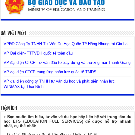
Bài Viết Mới
VPĐD Công Ty TNHH Tư Vấn Du Học Quốc Tế Hồng Nhung tại Gia Lai
VP Đại diện- TTTVDH quốc tế toàn cầu
VP đại diện CTCP Tư vấn đầu tư xây dựng và thương mại Thanh Giang
VP đại diện CTCP cung ứng nhân lực quốc tế TMDS
VP đại diện công ty TNHH tư vấn du học và phát triển nhân lực
WINMAX tại Thái Bình
Tiện Ích
+ Bạn muốn tìm hiểu, tư vấn về du học hãy liên hệ với trung tâm du
học EFS (EDUCATION FULL SERVICES) để được hỗ trợ nhanh
nhất, cụ thể nhất:
– Địa Chỉ: 09 Đường 75, P Tân Phong, Quận 7, HCM