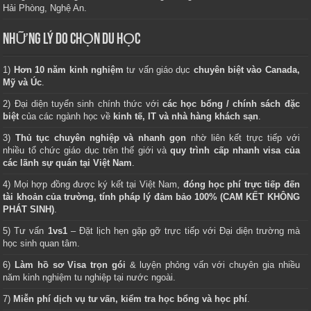
Hải Phòng, Nghệ An.
NHỮNG LÝ DO CHỌN DU HỌC
1)
Hơn 10 năm kinh nghiệm
tư vấn giáo dục
chuyên biệt vào Canada,
Mỹ và Úc
.
2) Đại diện tuyển sinh chính thức với
các học bổng / chính sách đặc
biệt
của các ngành học về
kinh tế, IT và nhà hàng khách sạn
.
3)
Thủ tục chuyên nghiệp và nhanh gọn
nhờ liên kết trực tiếp với
nhiều tổ chức giáo dục trên thế giới và
quy trình cấp nhanh visa của
các lãnh sự quán tại Việt Nam
.
4) Mọi hợp đồng được ký kết tại Việt Nam,
đóng học phí trực tiếp đến
tài khoản của trường, tính pháp lý đảm bảo 100% (CAM KẾT KHÔNG
PHÁT SINH)
.
5) Tư vấn
1vs1
– Đặt lịch hẹn gặp gỡ trực tiếp với Đại diện trường mà
học sinh quan tâm.
6)
Làm hồ sơ Visa trọn gói
& luyện phỏng vấn với chuyên gia nhiều
năm kinh nghiệm tu nghiệp tại nước ngoài.
7)
Miễn phí dịch vụ tư vấn, kiểm tra học bổng và học phí
.