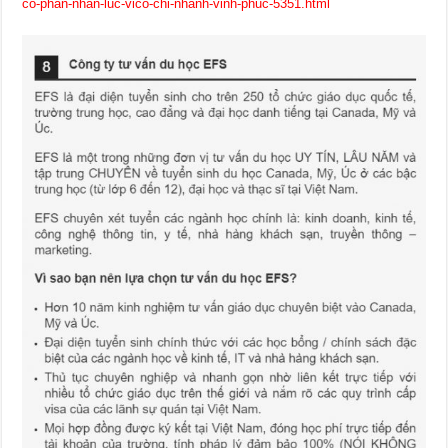
co-phan-nhan-luc-vico-chi-nhanh-vinh-phuc-5351.html