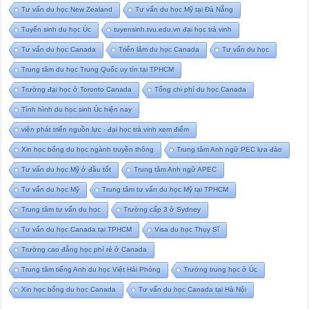
Tư vấn du học New Zealand
Tư vấn du học Mỹ tại Đà Nẵng
Tuyển sinh du học Úc
tuyensinh.tvu.edu.vn đại học trà vinh
Tư vấn du học Canada
Triển lãm du học Canada
Tư vấn du học
Trung tâm du học Trung Quốc uy tín tại TPHCM
Trường đại học ở Toronto Canada
Tổng chi phí du học Canada
Tình hình du học sinh Úc hiện nay
viện phát triển nguồn lực - đại học trà vinh xem điểm
Xin học bổng du học ngành truyền thông
Trung tâm Anh ngữ PEC lựa đào
Tư vấn du học Mỹ ở đầu tốt
Trung tâm Anh ngữ APEC
Tư vấn du học Mỹ
Trung tâm tư vấn du học Mỹ tại TPHCM
Trung tâm tư vấn du học
Trường cấp 3 ở Sydney
Tư vấn du học Canada tại TPHCM
Visa du học Thụy Sĩ
Trường cao đẳng học phí rẻ ở Canada
Trung tâm tiếng Anh du học Việt Hải Phòng
Trường trung học ở Úc
Xin học bổng du học Canada
Tư vấn du học Canada tại Hà Nội