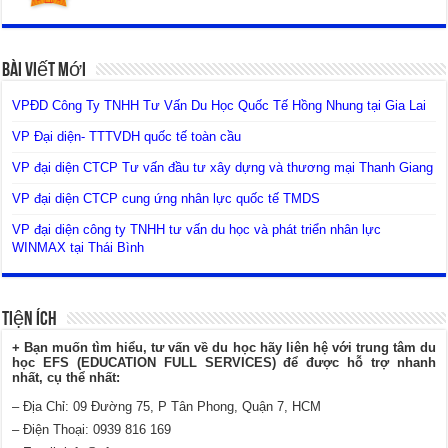
Bài Viết Mới
VPĐD Công Ty TNHH Tư Vấn Du Học Quốc Tế Hồng Nhung tại Gia Lai
VP Đại diện- TTTVDH quốc tế toàn cầu
VP đại diện CTCP Tư vấn đầu tư xây dựng và thương mại Thanh Giang
VP đại diện CTCP cung ứng nhân lực quốc tế TMDS
VP đại diện công ty TNHH tư vấn du học và phát triển nhân lực
WINMAX tại Thái Bình
Tiện Ích
+ Bạn muốn tìm hiểu, tư vấn về du học hãy liên hệ với trung tâm du
học EFS (EDUCATION FULL SERVICES) để được hỗ trợ nhanh
nhất, cụ thể nhất:
– Địa Chỉ: 09 Đường 75, P Tân Phong, Quận 7, HCM
– Điện Thoại: 0939 816 169