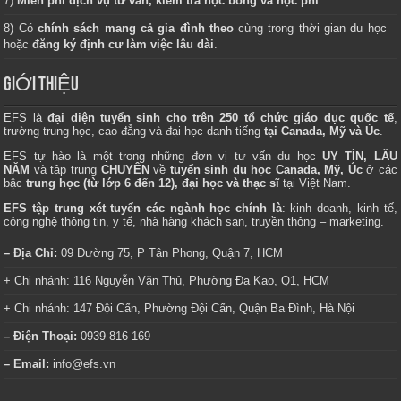
7)
Miễn phí dịch vụ tư vấn, kiểm tra học bổng và học phí
.
8) Có
chính sách mang cả gia đình theo
cùng trong thời gian du học
hoặc
đăng ký định cư làm việc lâu dài
.
GIỚI THIỆU
EFS là
đại diện tuyển sinh cho trên 250 tổ chức giáo dục quốc tế
,
trường trung học, cao đẳng và đại học danh tiếng
tại Canada, Mỹ và Úc
.
EFS tự hào là một trong những đơn vị tư vấn du học
UY TÍN, LÂU
NĂM
và tập trung
CHUYÊN
về
tuyển sinh du học Canada, Mỹ, Úc
ở các
bậc
trung học (từ lớp 6 đến 12), đại học và thạc sĩ
tại Việt Nam.
EFS tập trung xét tuyển các ngành học chính là
: kinh doanh, kinh tế,
công nghệ thông tin, y tế, nhà hàng khách sạn, truyền thông – marketing.
– Địa Chỉ:
09 Đường 75, P Tân Phong, Quận 7, HCM
+ Chi nhánh: 116 Nguyễn Văn Thủ, Phường Đa Kao, Q1, HCM
+ Chi nhánh: 147 Đội Cấn, Phường Đội Cấn, Quận Ba Đình, Hà Nội
– Điện Thoại:
0939 816 169
– Email:
info@efs.vn