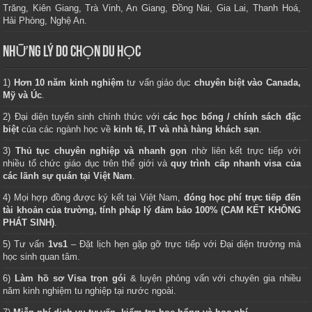
Trăng, Kiên Giang, Trà Vinh, An Giang, Đồng Nai, Gia Lai, Thanh Hoá,
Hải Phòng, Nghệ An.
NHỮNG LÝ DO CHỌN DU HỌC
1)
Hơn 10 năm kinh nghiệm
tư vấn giáo dục
chuyên biệt vào Canada,
Mỹ và Úc
.
2) Đại diện tuyển sinh chính thức với
các học bổng / chính sách đặc
biệt
của các ngành học về
kinh tế, IT và nhà hàng khách sạn
.
3)
Thủ tục chuyên nghiệp và nhanh gọn
nhờ liên kết trực tiếp với
nhiều tổ chức giáo dục trên thế giới và
quy trình cấp nhanh visa của
các lãnh sự quán tại Việt Nam
.
4) Mọi hợp đồng được ký kết tại Việt Nam,
đóng học phí trực tiếp đến
tài khoản của trường, tính pháp lý đảm bảo 100% (CAM KẾT KHÔNG
PHÁT SINH)
.
5) Tư vấn
1vs1
– Đặt lịch hẹn gặp gỡ trực tiếp với Đại diện trường mà
học sinh quan tâm.
6)
Làm hồ sơ Visa trọn gói
& luyện phỏng vấn với chuyên gia nhiều
năm kinh nghiệm tu nghiệp tại nước ngoài.