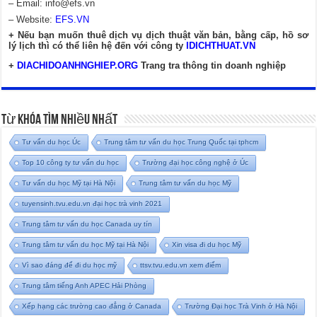
– Email:
info@efs.vn
– Website:
EFS.VN
+ Nếu bạn muốn thuê dịch vụ dịch thuật văn bản, bằng cấp, hồ sơ
lý lịch thì có thể liên hệ đến với công ty
IDICHTHUAT.VN
+
DIACHIDOANHNGHIEP.ORG
Trang tra thông tin doanh nghiệp
Từ Khóa Tìm Nhiều Nhất
Tư vấn du học Úc
Trung tâm tư vấn du học Trung Quốc tại tphcm
Top 10 công ty tư vấn du học
Trường đại học công nghệ ở Úc
Tư vấn du học Mỹ tại Hà Nội
Trung tâm tư vấn du học Mỹ
tuyensinh.tvu.edu.vn đại học trà vinh 2021
Trung tâm tư vấn du học Canada uy tín
Trung tâm tư vấn du học Mỹ tại Hà Nội
Xin visa đi du học Mỹ
Vì sao đáng để đi du học mỹ
ttsv.tvu.edu.vn xem điểm
Trung tâm tiếng Anh APEC Hải Phòng
Xếp hạng các trường cao đẳng ở Canada
Trường Đại học Trà Vinh ở Hà Nội