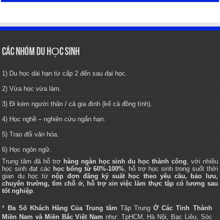
CÁC NHÓM DU HỌC SINH
1) Du học dài hạn từ cấp 2 đến sau đại học.
2) Vừa học vừa làm.
3) Đi kèm người thân / cả gia đình (kể cả đồng tính).
4) Học nghề – nghiên cứu ngắn hạn.
5) Trao đổi văn hóa.
6) Học ngôn ngữ.
Trung tâm
đã hỗ trợ
hàng ngàn học sinh du học thành công
, với nhiều
học sinh đạt các
học bổng từ 60%-100%
, hỗ trợ học sinh trong suốt thời
gian du học từ
nộp đơn đăng ký suất học theo yêu cầu, bảo lưu,
chuyển trường, tìm chỗ ở, hỗ trợ xin việc làm thực tập có lương sau
tốt nghiệp
.
*
Đa Số Khách Hàng Của Trung tâm
Tập Trung
Ở Các Tỉnh Thành
Miền Nam và Miền Bắc Việt Nam
như: TpHCM, Hà Nội, Bạc Liêu, Sóc