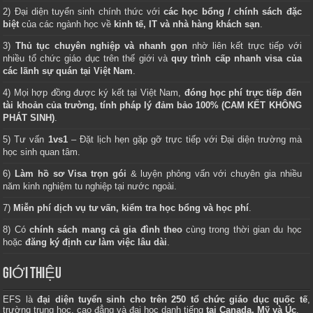
2) Đại diện tuyển sinh chính thức với
các học bổng / chính sách đặc
biệt
của các ngành học về
kinh tế, IT và nhà hàng khách sạn
.
3)
Thủ tục chuyên nghiệp và nhanh gọn
nhờ liên kết trực tiếp với
nhiều tổ chức giáo dục trên thế giới và
quy trình cấp nhanh visa của
các lãnh sự quán tại Việt Nam
.
4) Mọi hợp đồng được ký kết tại Việt Nam,
đóng học phí trực tiếp đến
tài khoản của trường, tính pháp lý đảm bảo 100% (CAM KẾT KHÔNG
PHÁT SINH)
.
5) Tư vấn
1vs1
– Đặt lịch hẹn gặp gỡ trực tiếp với Đại diện trường mà
học sinh quan tâm.
6)
Làm hồ sơ Visa trọn gói
& luyện phỏng vấn với chuyên gia nhiều
năm kinh nghiệm tu nghiệp tại nước ngoài.
7)
Miễn phí dịch vụ tư vấn, kiểm tra học bổng và học phí
.
8) Có
chính sách mang cả gia đình theo
cùng trong thời gian du học
hoặc
đăng ký định cư làm việc lâu dài
.
GIỚI THIỆU
EFS là
đại diện tuyển sinh cho trên 250 tổ chức giáo dục quốc tế
,
trường trung học, cao đẳng và đại học danh tiếng
tại Canada, Mỹ và Úc
.