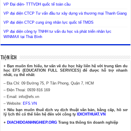
VP Đại diện- TTTVDH quốc tế toàn cầu
VP đại diện CTCP Tư vấn đầu tư xây dựng và thương mại Thanh Giang
VP đại diện CTCP cung ứng nhân lực quốc tế TMDS
VP đại diện công ty TNHH tư vấn du học và phát triển nhân lực
WINMAX tại Thái Bình
Tiện Ích
+ Bạn muốn tìm hiểu, tư vấn về du học hãy liên hệ với trung tâm du
học EFS (EDUCATION FULL SERVICES) để được hỗ trợ nhanh
nhất, cụ thể nhất:
– Địa Chỉ: 09 Đường 75, P Tân Phong, Quận 7, HCM
– Điện Thoại: 0939 816 169
– Email:
info@efs.vn
– Website:
EFS.VN
+ Nếu bạn muốn thuê dịch vụ dịch thuật văn bản, bằng cấp, hồ sơ
lý lịch thì có thể liên hệ đến với công ty
IDICHTHUAT.VN
+
DIACHIDOANHNGHIEP.ORG
Trang tra thông tin doanh nghiệp