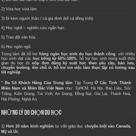
2) Vừa học vừa làm.
3) Đi kèm người thân / cả gia đình (kể cả đồng tính).
4) Học nghề – nghiên cứu ngắn hạn.
5) Trao đổi văn hóa.
6) Học ngôn ngữ.
Trung tâm
đã hỗ trợ
hàng ngàn học sinh du học thành công
, với nhiều
học sinh đạt các
học bổng từ 60%-100%
, hỗ trợ học sinh trong suốt thời
gian du học từ
nộp đơn đăng ký suất học theo yêu cầu, bảo lưu,
chuyển trường, tìm chỗ ở, hỗ trợ xin việc làm thực tập có lương sau
tốt nghiệp
.
*
Đa Số Khách Hàng Của Trung tâm
Tập Trung
Ở Các Tỉnh Thành
Miền Nam và Miền Bắc Việt Nam
như: TpHCM, Hà Nội, Bạc Liêu, Sóc
Trăng, Kiên Giang, Trà Vinh, An Giang, Đồng Nai, Gia Lai, Thanh Hoá,
Hải Phòng, Nghệ An.
NHỮNG LÝ DO CHỌN DU HỌC
1)
Hơn 10 năm kinh nghiệm
tư vấn giáo dục
chuyên biệt vào Canada,
Mỹ và Úc
.