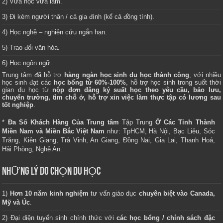
2) Vừa học vừa làm.
3) Đi kèm người thân / cả gia đình (kể cả đồng tính).
4) Học nghề – nghiên cứu ngắn hạn.
5) Trao đổi văn hóa.
6) Học ngôn ngữ.
Trung tâm
đã hỗ trợ
hàng ngàn học sinh du học thành công
, với nhiều
học sinh đạt các
học bổng từ 60%-100%
, hỗ trợ học sinh trong suốt thời
gian du học từ
nộp đơn đăng ký suất học theo yêu cầu, bảo lưu,
chuyển trường, tìm chỗ ở, hỗ trợ xin việc làm thực tập có lương sau
tốt nghiệp
.
*
Đa Số Khách Hàng Của Trung tâm
Tập Trung
Ở Các Tỉnh Thành
Miền Nam và Miền Bắc Việt Nam
như: TpHCM, Hà Nội, Bạc Liêu, Sóc
Trăng, Kiên Giang, Trà Vinh, An Giang, Đồng Nai, Gia Lai, Thanh Hoá,
Hải Phòng, Nghệ An.
NHỮNG LÝ DO CHỌN DU HỌC
1)
Hơn 10 năm kinh nghiệm
tư vấn giáo dục
chuyên biệt vào Canada,
Mỹ và Úc
.
2) Đại diện tuyển sinh chính thức với
các học bổng / chính sách đặc