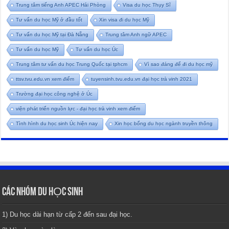
Trung tâm tiếng Anh APEC Hải Phòng
Visa du học Thụy Sĩ
Tư vấn du học Mỹ ở đầu tốt
Xin visa đi du học Mỹ
Tư vấn du học Mỹ tại Đà Nẵng
Trung tâm Anh ngữ APEC
Tư vấn du học Mỹ
Tư vấn du học Úc
Trung tâm tư vấn du học Trung Quốc tại tphcm
Vì sao đáng để đi du học mỹ
ttsv.tvu.edu.vn xem điểm
tuyensinh.tvu.edu.vn đại học trà vinh 2021
Trường đại học công nghệ ở Úc
viện phát triển nguồn lực - đại học trà vinh xem điểm
Tình hình du học sinh Úc hiện nay
Xin học bổng du học ngành truyền thông
CÁC NHÓM DU HỌC SINH
1) Du học dài hạn từ cấp 2 đến sau đại học.