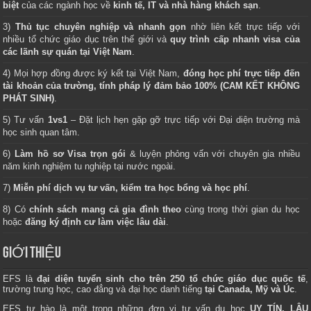
biệt
của các ngành học về
kinh tế, IT và nhà hàng khách sạn
.
3)
Thủ tục chuyên nghiệp và nhanh gọn
nhờ liên kết trực tiếp với
nhiều tổ chức giáo dục trên thế giới và
quy trình cấp nhanh visa của
các lãnh sự quán tại Việt Nam
.
4) Mọi hợp đồng được ký kết tại Việt Nam,
đóng học phí trực tiếp đến
tài khoản của trường, tính pháp lý đảm bảo 100% (CAM KẾT KHÔNG
PHÁT SINH)
.
5) Tư vấn
1vs1
– Đặt lịch hẹn gặp gỡ trực tiếp với Đại diện trường mà
học sinh quan tâm.
6)
Làm hồ sơ Visa trọn gói
& luyện phỏng vấn với chuyên gia nhiều
năm kinh nghiệm tu nghiệp tại nước ngoài.
7)
Miễn phí dịch vụ tư vấn, kiểm tra học bổng và học phí
.
8) Có
chính sách mang cả gia đình theo
cùng trong thời gian du học
hoặc
đăng ký định cư làm việc lâu dài
.
GIỚI THIỆU
EFS là
đại diện tuyển sinh cho trên 250 tổ chức giáo dục quốc tế
,
trường trung học, cao đẳng và đại học danh tiếng
tại Canada, Mỹ và Úc
.
EFS tự hào là một trong những đơn vị tư vấn du học
UY TÍN, LÂU