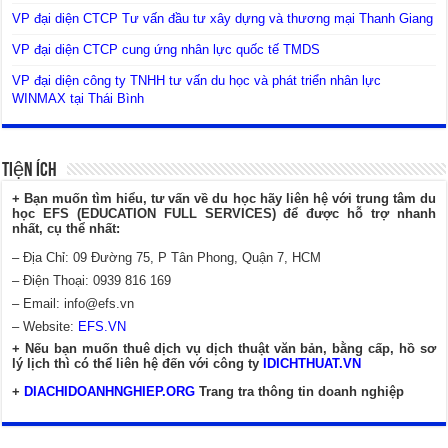
VP đại diện CTCP Tư vấn đầu tư xây dựng và thương mại Thanh Giang
VP đại diện CTCP cung ứng nhân lực quốc tế TMDS
VP đại diện công ty TNHH tư vấn du học và phát triển nhân lực
WINMAX tại Thái Bình
Tiện Ích
+ Bạn muốn tìm hiểu, tư vấn về du học hãy liên hệ với trung tâm du
học EFS (EDUCATION FULL SERVICES) để được hỗ trợ nhanh
nhất, cụ thể nhất:
– Địa Chỉ: 09 Đường 75, P Tân Phong, Quận 7, HCM
– Điện Thoại: 0939 816 169
– Email:
info@efs.vn
– Website:
EFS.VN
+ Nếu bạn muốn thuê dịch vụ dịch thuật văn bản, bằng cấp, hồ sơ
lý lịch thì có thể liên hệ đến với công ty
IDICHTHUAT.VN
+
DIACHIDOANHNGHIEP.ORG
Trang tra thông tin doanh nghiệp