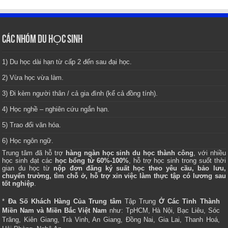
CÁC NHÓM DU HỌC SINH
1) Du học dài hạn từ cấp 2 đến sau đại học.
2) Vừa học vừa làm.
3) Đi kèm người thân / cả gia đình (kể cả đồng tính).
4) Học nghề – nghiên cứu ngắn hạn.
5) Trao đổi văn hóa.
6) Học ngôn ngữ.
Trung tâm
đã hỗ trợ
hàng ngàn học sinh du học thành công
, với nhiều
học sinh đạt các
học bổng từ 60%-100%
, hỗ trợ học sinh trong suốt thời
gian du học từ
nộp đơn đăng ký suất học theo yêu cầu, bảo lưu,
chuyển trường, tìm chỗ ở, hỗ trợ xin việc làm thực tập có lương sau
tốt nghiệp
.
*
Đa Số Khách Hàng Của Trung tâm
Tập Trung
Ở Các Tỉnh Thành
Miền Nam và Miền Bắc Việt Nam
như: TpHCM, Hà Nội, Bạc Liêu, Sóc
Trăng, Kiên Giang, Trà Vinh, An Giang, Đồng Nai, Gia Lai, Thanh Hoá,