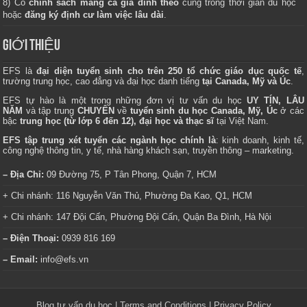
8) Có
chính sách mang cả gia đình theo
cùng trong thời gian du học
hoặc
đăng ký định cư làm việc lâu dài
.
GIỚI THIỆU
EFS là
đại diện tuyển sinh cho trên 250 tổ chức giáo dục quốc tế
,
trường trung học, cao đẳng và đại học danh tiếng
tại Canada, Mỹ và Úc
.
EFS tự hào là một trong những đơn vị tư vấn du học
UY TÍN, LÂU
NĂM
và tập trung
CHUYÊN
về
tuyển sinh du học Canada, Mỹ, Úc
ở các
bậc
trung học (từ lớp 6 đến 12), đại học và thạc sĩ
tại Việt Nam.
EFS tập trung xét tuyển các ngành học chính là
: kinh doanh, kinh tế,
công nghệ thông tin, y tế, nhà hàng khách sạn, truyền thông – marketing.
– Địa Chỉ:
09 Đường 75, P Tân Phong, Quận 7, HCM
+ Chi nhánh: 116 Nguyễn Văn Thủ, Phường Đa Kao, Q1, HCM
+ Chi nhánh: 147 Đội Cấn, Phường Đội Cấn, Quận Ba Đình, Hà Nội
– Điện Thoại:
0939 816 169
– Email:
info@efs.vn
Blog tư vấn du học
|
Terms and Conditions
|
Privacy Policy