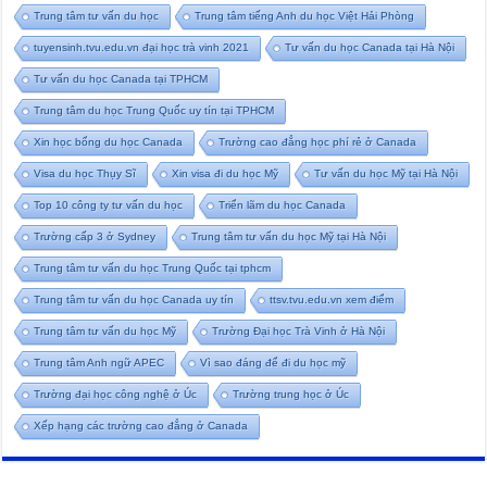
Trung tâm tư vấn du học
Trung tâm tiếng Anh du học Việt Hải Phòng
tuyensinh.tvu.edu.vn đại học trà vinh 2021
Tư vấn du học Canada tại Hà Nội
Tư vấn du học Canada tại TPHCM
Trung tâm du học Trung Quốc uy tín tại TPHCM
Xin học bổng du học Canada
Trường cao đẳng học phí rẻ ở Canada
Visa du học Thụy Sĩ
Xin visa đi du học Mỹ
Tư vấn du học Mỹ tại Hà Nội
Top 10 công ty tư vấn du học
Triển lãm du học Canada
Trường cấp 3 ở Sydney
Trung tâm tư vấn du học Mỹ tại Hà Nội
Trung tâm tư vấn du học Trung Quốc tại tphcm
Trung tâm tư vấn du học Canada uy tín
ttsv.tvu.edu.vn xem điểm
Trung tâm tư vấn du học Mỹ
Trường Đại học Trà Vinh ở Hà Nội
Trung tâm Anh ngữ APEC
Vì sao đáng để đi du học mỹ
Trường đại học công nghệ ở Úc
Trường trung học ở Úc
Xếp hạng các trường cao đẳng ở Canada