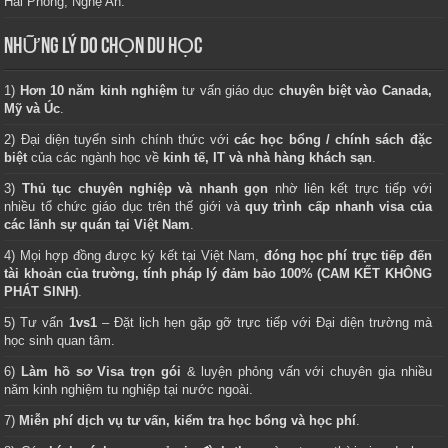
Hải Phòng, Nghệ An.
NHỮNG LÝ DO CHỌN DU HỌC
1)
Hơn 10 năm kinh nghiệm
tư vấn giáo dục
chuyên biệt vào Canada,
Mỹ và Úc
.
2) Đại diện tuyển sinh chính thức với
các học bổng / chính sách đặc
biệt
của các ngành học về
kinh tế, IT và nhà hàng khách sạn
.
3)
Thủ tục chuyên nghiệp và nhanh gọn
nhờ liên kết trực tiếp với
nhiều tổ chức giáo dục trên thế giới và
quy trình cấp nhanh visa của
các lãnh sự quán tại Việt Nam
.
4) Mọi hợp đồng được ký kết tại Việt Nam,
đóng học phí trực tiếp đến
tài khoản của trường, tính pháp lý đảm bảo 100% (CAM KẾT KHÔNG
PHÁT SINH)
.
5) Tư vấn
1vs1
– Đặt lịch hẹn gặp gỡ trực tiếp với Đại diện trường mà
học sinh quan tâm.
6)
Làm hồ sơ Visa trọn gói
& luyện phỏng vấn với chuyên gia nhiều
năm kinh nghiệm tu nghiệp tại nước ngoài.
7)
Miễn phí dịch vụ tư vấn, kiểm tra học bổng và học phí
.