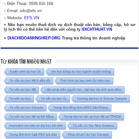
– Điện Thoại: 0939 816 169
– Email:
info@efs.vn
– Website:
EFS.VN
+ Nếu bạn muốn thuê dịch vụ dịch thuật văn bản, bằng cấp, hồ sơ
lý lịch thì có thể liên hệ đến với công ty
IDICHTHUAT.VN
+
DIACHIDOANHNGHIEP.ORG
Trang tra thông tin doanh nghiệp
Từ Khóa Tìm Nhiều Nhất
Tuyển sinh du học Úc
Xin học bổng du học ngành truyền thông
Tư vấn du học Mỹ ở đầu tốt
Tình hình du học sinh Úc hiện nay
Tư vấn du học Mỹ
viện phát triển nguồn lực - đại học trà vinh xem điểm
Tư vấn du học
Tư vấn du học Úc
Trường đại học ở Toronto Canada
Tư vấn du học Canada
Trung tâm tiếng Anh APEC Hải Phòng
Tư vấn du học Mỹ tại Đà Nẵng
Trung tâm tư vấn du học Mỹ tại TPHCM
tuyensinh.tvu.edu.vn đại học trà vinh
Tư vấn du học New Zealand
Trung tâm Anh ngữ PEC lựa đào
Tổng chi phí du học Canada