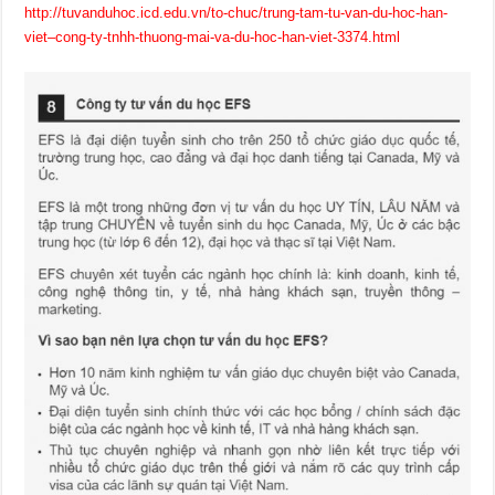
http://tuvanduhoc.icd.edu.vn/to-chuc/trung-tam-tu-van-du-hoc-han-
viet–cong-ty-tnhh-thuong-mai-va-du-hoc-han-viet-3374.html