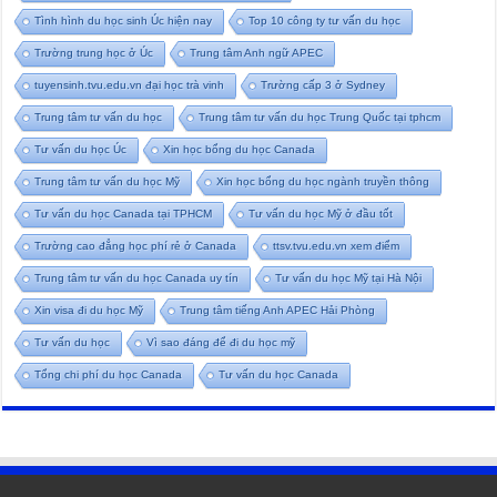
Tình hình du học sinh Úc hiện nay
Top 10 công ty tư vấn du học
Trường trung học ở Úc
Trung tâm Anh ngữ APEC
tuyensinh.tvu.edu.vn đại học trà vinh
Trường cấp 3 ở Sydney
Trung tâm tư vấn du học
Trung tâm tư vấn du học Trung Quốc tại tphcm
Tư vấn du học Úc
Xin học bổng du học Canada
Trung tâm tư vấn du học Mỹ
Xin học bổng du học ngành truyền thông
Tư vấn du học Canada tại TPHCM
Tư vấn du học Mỹ ở đầu tốt
Trường cao đẳng học phí rẻ ở Canada
ttsv.tvu.edu.vn xem điểm
Trung tâm tư vấn du học Canada uy tín
Tư vấn du học Mỹ tại Hà Nội
Xin visa đi du học Mỹ
Trung tâm tiếng Anh APEC Hải Phòng
Tư vấn du học
Vì sao đáng để đi du học mỹ
Tổng chi phí du học Canada
Tư vấn du học Canada