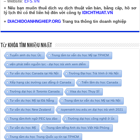
– Website:
EFS.VN
+ Nếu bạn muốn thuê dịch vụ dịch thuật văn bản, bằng cấp, hồ sơ
lý lịch thì có thể liên hệ đến với công ty
IDICHTHUAT.VN
+
DIACHIDOANHNGHIEP.ORG
Trang tra thông tin doanh nghiệp
Từ Khóa Tìm Nhiều Nhất
Tuyển sinh du học Úc
Trung tâm tư vấn du học Mỹ tại TPHCM
viện phát triển nguồn lực - đại học trà vinh xem điểm
Tư vấn du học Canada tại Hà Nội
Trường Đại học Trà Vinh ở Hà Nội
Xếp hạng các trường cao đẳng ở Canada
Triển lãm du học Canada
Trường đại học ở Toronto Canada
Visa du học Thụy Sĩ
Tư vấn du học Mỹ tại Đà Nẵng
Trung tâm tư vấn du học Mỹ tại Hà Nội
Tư vấn du học New Zealand
tuyensinh.tvu.edu.vn đại học trà vinh 2021
Trung tâm Anh ngữ PEC lựa đào
Trường đại học công nghệ ở Úc
Tư vấn du học Mỹ
Trung tâm tiếng Anh du học Việt Hải Phòng
Trung tâm du học Trung Quốc uy tín tại TPHCM