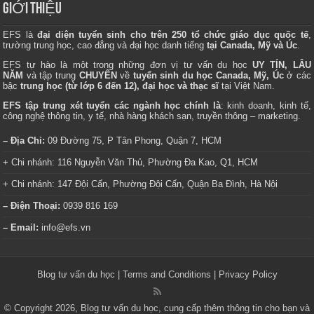
GIỚI THIỆU
EFS là
đại diện tuyển sinh cho trên 250 tổ chức giáo dục quốc tế
,
trường trung học, cao đẳng và đại học danh tiếng
tại Canada, Mỹ và Úc
.
EFS tự hào là một trong những đơn vị tư vấn du học
UY TÍN, LÂU
NĂM
và tập trung
CHUYÊN
về
tuyển sinh du học Canada, Mỹ, Úc
ở các
bậc
trung học (từ lớp 6 đến 12), đại học và thạc sĩ
tại Việt Nam.
EFS tập trung xét tuyển các ngành học chính là
: kinh doanh, kinh tế,
công nghệ thông tin, y tế, nhà hàng khách sạn, truyền thông – marketing.
– Địa Chỉ:
09 Đường 75, P Tân Phong, Quận 7, HCM
+ Chi nhánh: 116 Nguyễn Văn Thủ, Phường Đa Kao, Q1, HCM
+ Chi nhánh: 147 Đội Cấn, Phường Đội Cấn, Quận Ba Đình, Hà Nội
– Điện Thoại:
0939 816 169
– Email:
info@efs.vn
Blog tư vấn du học
|
Terms and Conditions
|
Privacy Policy
© Copyright 2026, Blog tư vấn du học, cung cấp thêm thông tin cho bạn và