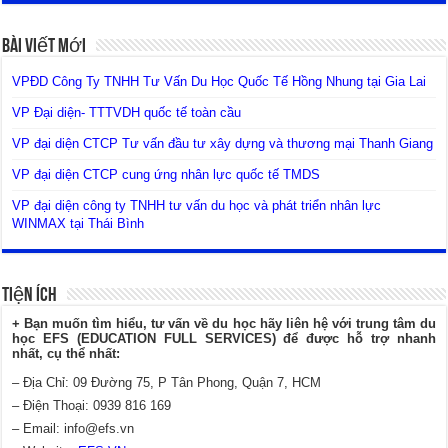
Bài Viết Mới
VPĐD Công Ty TNHH Tư Vấn Du Học Quốc Tế Hồng Nhung tại Gia Lai
VP Đại diện- TTTVDH quốc tế toàn cầu
VP đại diện CTCP Tư vấn đầu tư xây dựng và thương mại Thanh Giang
VP đại diện CTCP cung ứng nhân lực quốc tế TMDS
VP đại diện công ty TNHH tư vấn du học và phát triển nhân lực
WINMAX tại Thái Bình
Tiện Ích
+ Bạn muốn tìm hiểu, tư vấn về du học hãy liên hệ với trung tâm du
học EFS (EDUCATION FULL SERVICES) để được hỗ trợ nhanh
nhất, cụ thể nhất:
– Địa Chỉ: 09 Đường 75, P Tân Phong, Quận 7, HCM
– Điện Thoại: 0939 816 169
– Email:
info@efs.vn