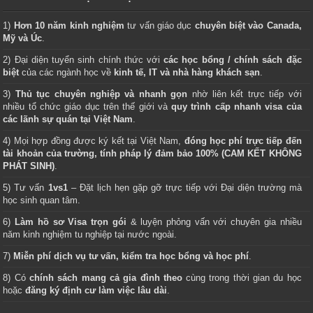
1)
Hơn 10 năm kinh nghiệm
tư vấn giáo dục
chuyên biệt vào Canada,
Mỹ và Úc
.
2) Đại diện tuyển sinh chính thức với
các học bổng / chính sách đặc
biệt
của các ngành học về
kinh tế, IT và nhà hàng khách sạn
.
3)
Thủ tục chuyên nghiệp và nhanh gọn
nhờ liên kết trực tiếp với
nhiều tổ chức giáo dục trên thế giới và
quy trình cấp nhanh visa của
các lãnh sự quán tại Việt Nam
.
4) Mọi hợp đồng được ký kết tại Việt Nam,
đóng học phí trực tiếp đến
tài khoản của trường, tính pháp lý đảm bảo 100% (CAM KẾT KHÔNG
PHÁT SINH)
.
5) Tư vấn
1vs1
– Đặt lịch hẹn gặp gỡ trực tiếp với Đại diện trường mà
học sinh quan tâm.
6)
Làm hồ sơ Visa trọn gói
& luyện phỏng vấn với chuyên gia nhiều
năm kinh nghiệm tu nghiệp tại nước ngoài.
7)
Miễn phí dịch vụ tư vấn, kiểm tra học bổng và học phí
.
8) Có
chính sách mang cả gia đình theo
cùng trong thời gian du học
hoặc
đăng ký định cư làm việc lâu dài
.