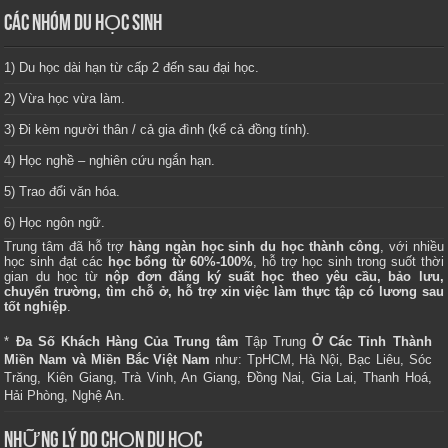
CÁC NHÓM DU HỌC SINH
1) Du học dài hạn từ cấp 2 đến sau đại học.
2) Vừa học vừa làm.
3) Đi kèm người thân / cả gia đình (kể cả đồng tính).
4) Học nghề – nghiên cứu ngắn hạn.
5) Trao đổi văn hóa.
6) Học ngôn ngữ.
Trung tâm
đã hỗ trợ
hàng ngàn học sinh du học thành công
, với nhiều
học sinh đạt các
học bổng từ 60%-100%
, hỗ trợ học sinh trong suốt thời
gian du học từ
nộp đơn đăng ký suất học theo yêu cầu, bảo lưu,
chuyển trường, tìm chỗ ở, hỗ trợ xin việc làm thực tập có lương sau
tốt nghiệp
.
*
Đa Số Khách Hàng Của Trung tâm
Tập Trung
Ở Các Tỉnh Thành
Miền Nam và Miền Bắc Việt Nam
như: TpHCM, Hà Nội, Bạc Liêu, Sóc
Trăng, Kiên Giang, Trà Vinh, An Giang, Đồng Nai, Gia Lai, Thanh Hoá,
Hải Phòng, Nghệ An.
NHỮNG LÝ DO CHỌN DU HỌC